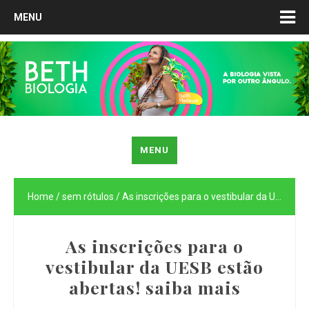
MENU
MENU
Home
/
sem rótulos
/
As inscrições para o vestibular da UESB estão abertas! saiba mais
As inscrições para o
vestibular da UESB estão
abertas! saiba mais