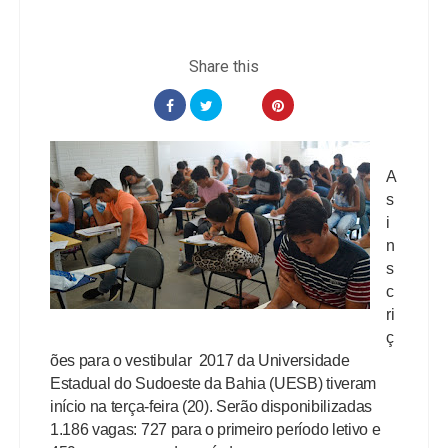
A
s
i
n
s
c
ri
ç
ões para o vestibular 2017 da Universidade
Estadual do Sudoeste da Bahia (UESB) tiveram
início na terça-feira (20). Serão disponibilizadas
1.186 vagas: 727 para o primeiro período letivo e