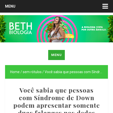
MENU
MENU
Home
/
sem rótulos
/
Você sabia que pessoas com Síndrome de Down podem apresentar somente duas falanges nos dedos mindinhos?
Você sabia que pessoas
com Síndrome de Down
podem apresentar somente
duas falanges nos dedos