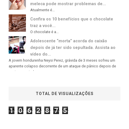
meleca pode mostrar problemas de...
Atualmente é...
Confira os 10 benefícios que o chocolate
traz a você...
O chocolate é a...
Adolescente “morta” acorda do caixão
depois de já ter sido sepultada. Assista ao
vídeo do...
A jovem hondurenha Neysi Perez, grávida de 3 meses sofreu um
aparente colapso decorrente de um ataque de pânico depois de
ouvir uma rajada...
TOTAL DE VISUALIZAÇÕES
1
0
6
2
8
7
5