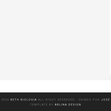
©
2026
BETH BIOLOGIA
ALL RIGHT RESERVED
- CRIADO POR
JOSÉ
TEMPLATE BY
ARLINA DESIGN