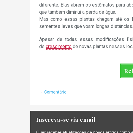
diferente. Elas abrem os estômatos para abs
que também diminui a perda de água.
Mas como essas plantas chegam até os lu
sementes leves que voam longas distâncias.
Apesar de todas essas modificações fisi
de
crescimento
de novas plantas nesses loc
Re
Comentário
Inscreva-se via email
Quer receber atualizações de novos artigos como e