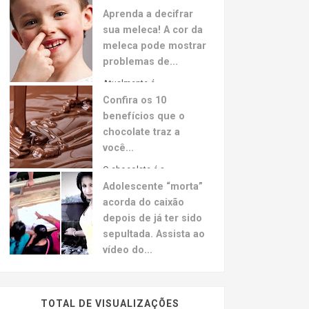
Aprenda a decifrar
sua meleca! A cor da
meleca pode mostrar
problemas de...
Atualmente é...
Confira os 10
benefícios que o
chocolate traz a
você...
O chocolate é a...
Adolescente “morta”
acorda do caixão
depois de já ter sido
sepultada. Assista ao
vídeo do...
A jovem hondurenha Neysi Perez, grávida de 3
meses sofreu um aparente colapso decorrente
de um ataque de pânico depois de ouvir uma
TOTAL DE VISUALIZAÇÕES