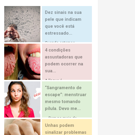
Dez sinais na sua
pele que indicam
que você está
estressado...
Quando estamos...
4 condições
assustadoras que
podem ocorrer na
sua...
A língua é...
“Sangramento de
escape”: menstruar
mesmo tomando
pílula. Devo me...
… Bem no meio da...
Unhas podem
sinalizar problemas