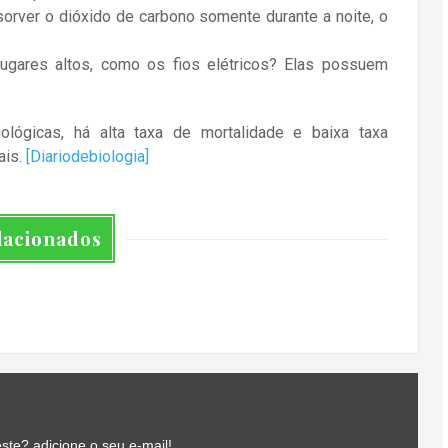
orver o dióxido de carbono somente durante a noite, o
gares altos, como os fios elétricos? Elas possuem
ológicas, há alta taxa de mortalidade e baixa taxa
ais.
[Diariodebiologia]
lacionados
ste? adicione o seu e-mail!