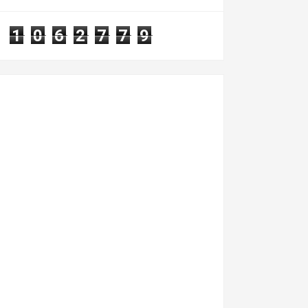
rajada...
1
0
6
2
7
7
9