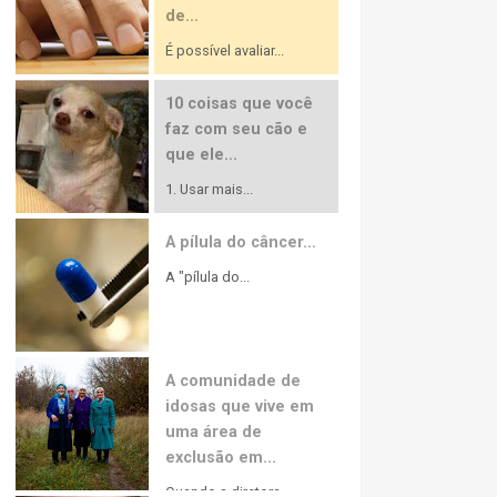
de...
É possível avaliar...
10 coisas que você
faz com seu cão e
que ele...
1. Usar mais...
A pílula do câncer...
A "pílula do...
A comunidade de
idosas que vive em
uma área de
exclusão em...
Quando a diretora...