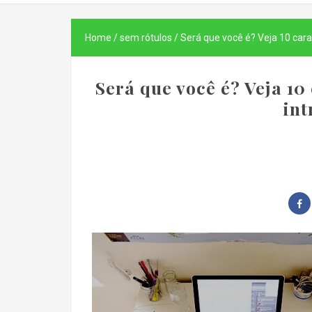
Home
/
sem rótulos
/
Será que você é? Veja 10 cara
Será que você é? Veja 10
int