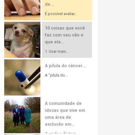
de...
É possível avaliar...
10 coisas que você
faz com seu cão e
que ele...
1. Usar mais...
A pílula do câncer...
A "pílula do...
A comunidade de
idosas que vive em
uma área de
exclusão em...
Quando a diretora...