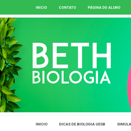
INICIO
CONTATO
PÁGINA DO ALUNO
INICIO
DICAS DE BIOLOGIA UESB
SIMULA