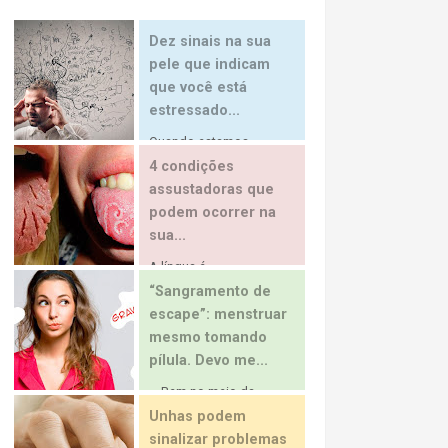
Dez sinais na sua
pele que indicam
que você está
estressado...
Quando estamos...
4 condições
assustadoras que
podem ocorrer na
sua...
A língua é...
“Sangramento de
escape”: menstruar
mesmo tomando
pílula. Devo me...
… Bem no meio da...
Unhas podem
sinalizar problemas