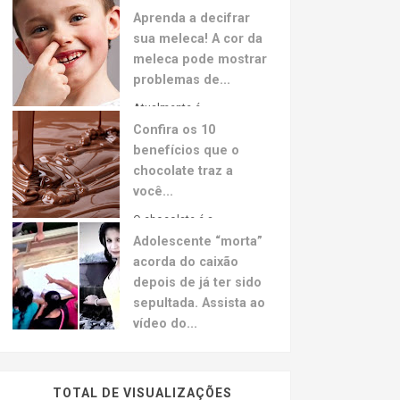
Aprenda a decifrar
sua meleca! A cor da
meleca pode mostrar
problemas de...
Atualmente é...
Confira os 10
benefícios que o
chocolate traz a
você...
O chocolate é a...
Adolescente “morta”
acorda do caixão
depois de já ter sido
sepultada. Assista ao
vídeo do...
A jovem hondurenha Neysi Perez, grávida de 3
meses sofreu um aparente colapso decorrente
de um ataque de pânico depois de ouvir uma
TOTAL DE VISUALIZAÇÕES