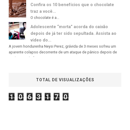
Confira os 10 benefícios que o chocolate
traz a você...
O chocolate é a...
Adolescente “morta” acorda do caixão
depois de já ter sido sepultada. Assista ao
vídeo do...
A jovem hondurenha Neysi Perez, grávida de 3 meses sofreu um
aparente colapso decorrente de um ataque de pânico depois de
ouvir uma rajada...
TOTAL DE VISUALIZAÇÕES
1
0
6
3
1
7
0