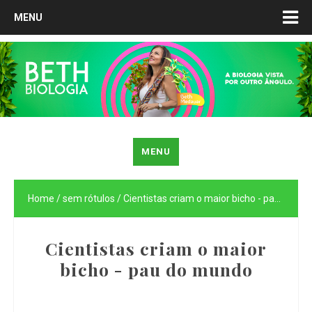
MENU
MENU
Home
/
sem rótulos
/
Cientistas criam o maior bicho - pau do mundo
Cientistas criam o maior
bicho - pau do mundo