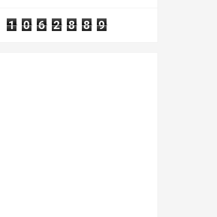
rajada...
1
0
6
2
8
8
9