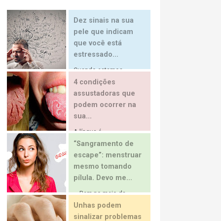
Dez sinais na sua
pele que indicam
que você está
estressado...
Quando estamos...
4 condições
assustadoras que
podem ocorrer na
sua...
A língua é...
“Sangramento de
escape”: menstruar
mesmo tomando
pílula. Devo me...
… Bem no meio da...
Unhas podem
sinalizar problemas