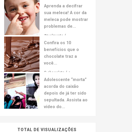
Aprenda a decifrar
sua meleca! A cor da
meleca pode mostrar
problemas de...
Atualmente é...
Confira os 10
benefícios que o
chocolate traz a
você...
O chocolate é a...
Adolescente “morta”
acorda do caixão
depois de já ter sido
sepultada. Assista ao
vídeo do...
A jovem hondurenha Neysi Perez, grávida de 3
meses sofreu um aparente colapso decorrente
de um ataque de pânico depois de ouvir uma
TOTAL DE VISUALIZAÇÕES