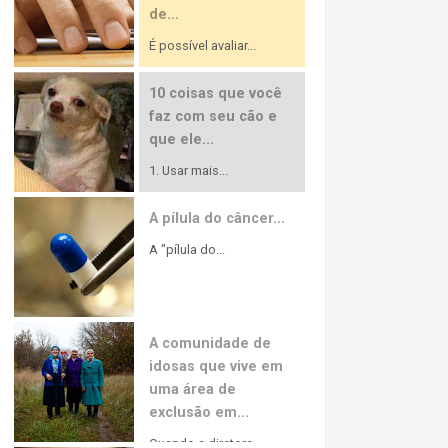
de...
É possível avaliar...
10 coisas que você
faz com seu cão e
que ele...
1. Usar mais...
A pílula do câncer...
A "pílula do...
A comunidade de
idosas que vive em
uma área de
exclusão em...
Quando a diretora...