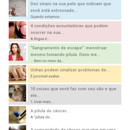
Dez sinais na sua pele que indicam que
você está estressado...
Quando estamos...
4 condições assustadoras que podem
ocorrer na sua...
A língua é...
“Sangramento de escape”: menstruar
mesmo tomando pílula. Devo me...
… Bem no meio da...
Unhas podem sinalizar problemas de...
É possível avaliar...
10 coisas que você faz com seu cão e que
ele...
1. Usar mais...
A pílula do câncer...
A "pílula do...
A comunidade de idosas que vive em uma