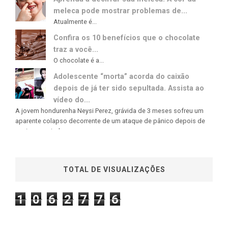
meleca pode mostrar problemas de...
Atualmente é...
Confira os 10 benefícios que o chocolate
traz a você...
O chocolate é a...
Adolescente “morta” acorda do caixão
depois de já ter sido sepultada. Assista ao
vídeo do...
A jovem hondurenha Neysi Perez, grávida de 3 meses sofreu um
aparente colapso decorrente de um ataque de pânico depois de
ouvir uma rajada...
TOTAL DE VISUALIZAÇÕES
1
0
6
2
7
7
6