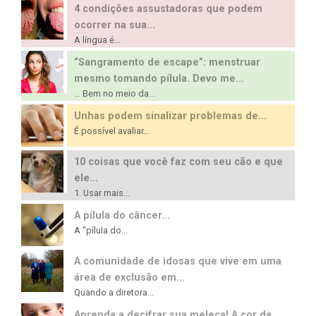
4 condições assustadoras que podem
ocorrer na sua...
A língua é...
“Sangramento de escape”: menstruar
mesmo tomando pílula. Devo me...
… Bem no meio da...
Unhas podem sinalizar problemas de...
É possível avaliar...
10 coisas que você faz com seu cão e que
ele...
1. Usar mais...
A pílula do câncer...
A "pílula do...
A comunidade de idosas que vive em uma
área de exclusão em...
Quando a diretora...
Aprenda a decifrar sua meleca! A cor da