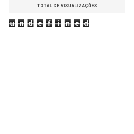
TOTAL DE VISUALIZAÇÕES
u
n
d
e
f
i
n
e
d