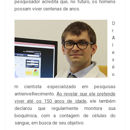
pesquisador acredita que, no futuro, os homens
possam viver centenas de anos.
D
r.
A
l
e
x
é
u
m cientista especializado em pesquisas
antienvelhecimento.
Ao revelar que ele pretende
viver até os 150 anos de idade
, ele também
declarou que regularmente monitora sua
bioquímica, com a contagem de células do
sangue, em busca de seu objetivo.