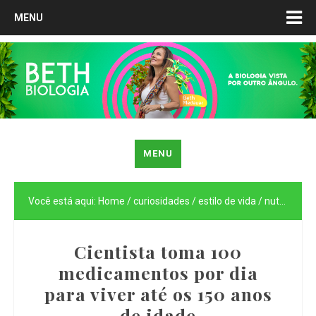
MENU
MENU
Você está aqui:
Home
/
curiosidades
/
estilo de vida
/
nutrição
/
S
Cientista toma 100
medicamentos por dia
para viver até os 150 anos
de idade