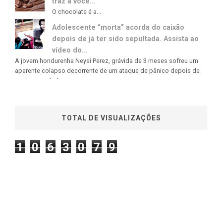
traz a você...
O chocolate é a...
Adolescente “morta” acorda do caixão
depois de já ter sido sepultada. Assista ao
vídeo do...
A jovem hondurenha Neysi Perez, grávida de 3 meses sofreu um
aparente colapso decorrente de um ataque de pânico depois de
ouvir uma rajada...
TOTAL DE VISUALIZAÇÕES
1
0
6
3
0
7
9