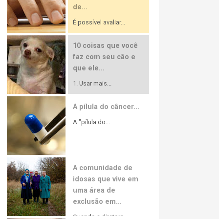
de...
É possível avaliar...
10 coisas que você
faz com seu cão e
que ele...
1. Usar mais...
A pílula do câncer...
A "pílula do...
A comunidade de
idosas que vive em
uma área de
exclusão em...
Quando a diretora...