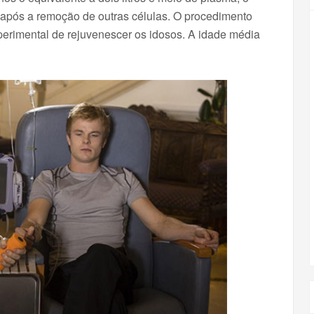
após a remoção de outras células. O procedimento
perimental de rejuvenescer os idosos. A idade média