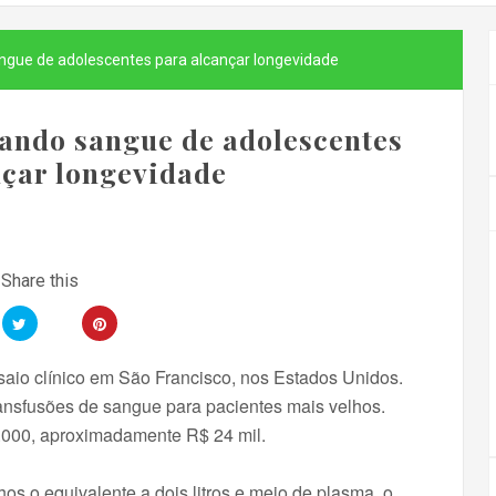
angue de adolescentes para alcançar longevidade
tando sangue de adolescentes
nçar longevidade
aio clínico em São Francisco, nos Estados Unidos.
ansfusões de sangue para pacientes mais velhos.
.000, aproximadamente R$ 24 mil.
hos o equivalente a dois litros e meio de plasma, o