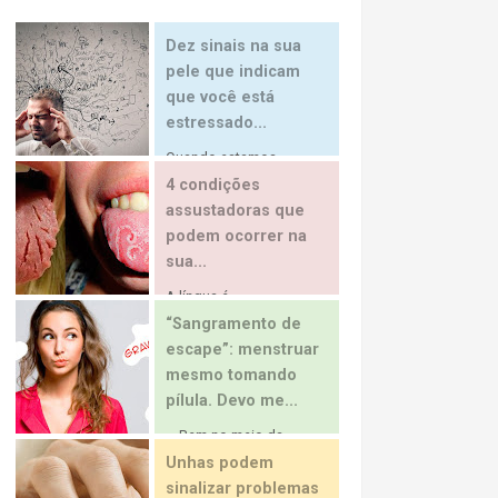
Dez sinais na sua
pele que indicam
que você está
estressado...
Quando estamos...
4 condições
assustadoras que
podem ocorrer na
sua...
A língua é...
“Sangramento de
escape”: menstruar
mesmo tomando
pílula. Devo me...
… Bem no meio da...
Unhas podem
sinalizar problemas