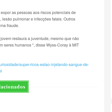
 expor as pessoas aos riscos potenciais de
, lesão pulmonar e infecções fatais. Outros
uma fraude.
 jovem restaura a juventude, mesmo que não
em seres humanos ", disse Wyss-Coray à MIT
uriosidade/super-ricos-estao-injetando-sangue-de-
ml
lacionados