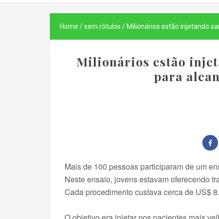
Home
/
sem rótulos
/
Milionários estão injetando s
Milionários estão inje
para alca
Mais de 100 pessoas participaram de um ens
Neste ensaio, jovens estavam oferecendo tr
Cada procedimento custava cerca de US$ 8
O objetivo era injetar nos pacientes mais vel