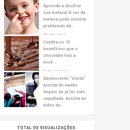
Aprenda a decifrar
sua meleca! A cor da
meleca pode mostrar
problemas de...
Atualmente é...
Confira os 10
benefícios que o
chocolate traz a
você...
O chocolate é a...
Adolescente “morta”
acorda do caixão
depois de já ter sido
sepultada. Assista ao
vídeo do...
A jovem hondurenha Neysi Perez, grávida de 3
meses sofreu um aparente colapso decorrente
de um ataque de pânico depois de ouvir uma
TOTAL DE VISUALIZAÇÕES