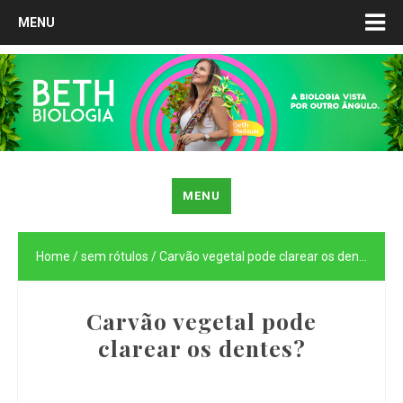
MENU
MENU
Home
/
sem rótulos
/
Carvão vegetal pode clarear os dentes?
Carvão vegetal pode
clarear os dentes?